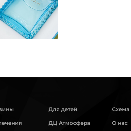
зины
Для детей
Схема
лечения
ДЦ Атмосфера
О нас