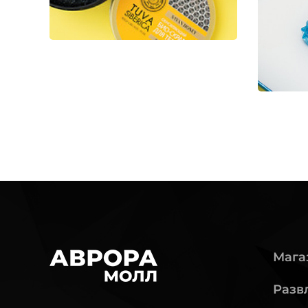
Мага
Разв