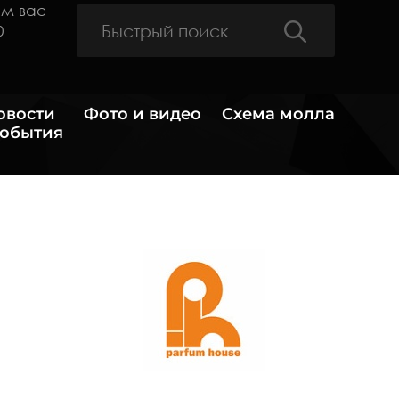
ем вас
0
овости
Фото и видео
Схема молла
события