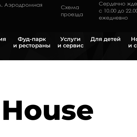
Сердечно жд
ул. Аэродромная
Схема
с 10.00 до 22.0
проезда
ежедневно
ия
Фуд-парк
Услуги
Для детей
Н
и рестораны
и сервис
и 
 House