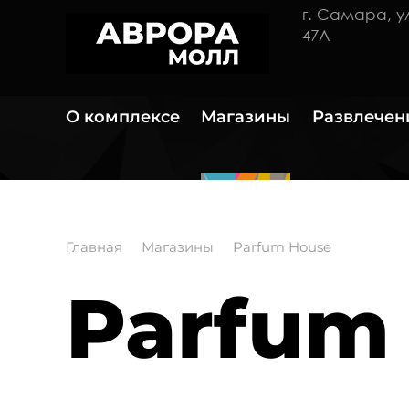
г. Самара, 
47А
О комплексе
Магазины
Развлечен
Главная
Магазины
Parfum House
Parfum