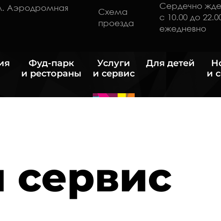
Сердечно жд
ул. Аэродромная
Схема
с 10.00 до 22.0
проезда
ежедневно
ия
Фуд-парк
Услуги
Для детей
Н
и рестораны
и сервис
и 
и сервис