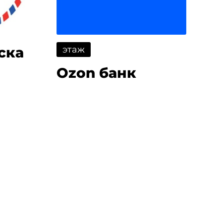
этаж
ска
Ozon банк