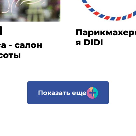
Парикмахер
я DIDI
a - салон
соты
Показать еще