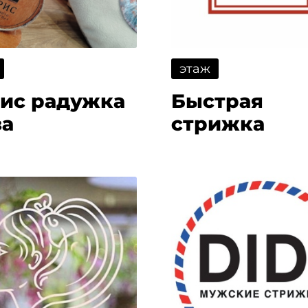
этаж
ис радужка
Быстрая
за
стрижка