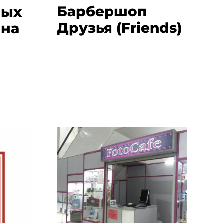
Барбершоп
ных
Друзья (Friends)
ана