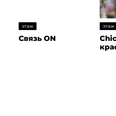
этаж
этаж
Связь ON
Chic
кра