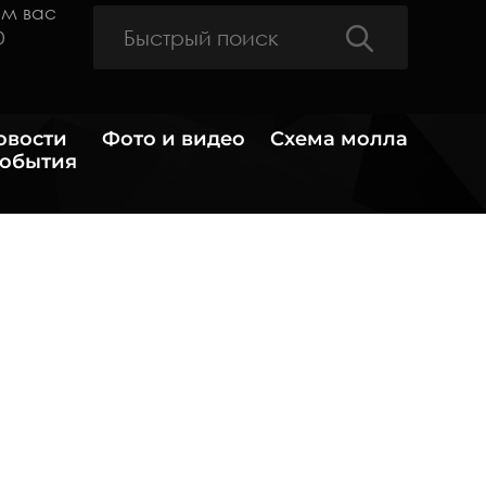
ем вас
0
овости
Фото и видео
Схема молла
события