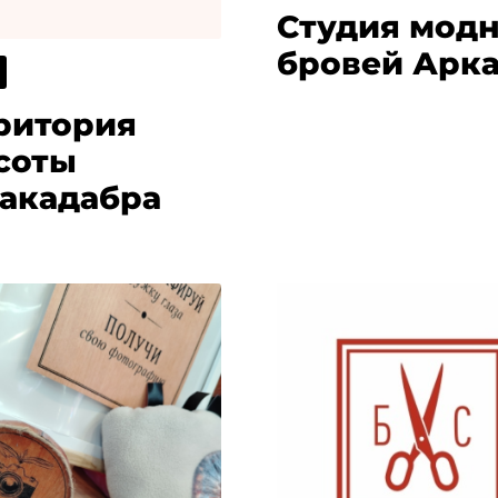
Студия мод
бровей Арк
ритория
соты
акадабра