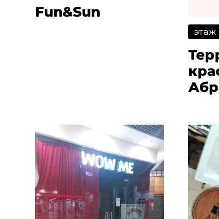
Fun&Sun
этаж
Тер
кра
Абр