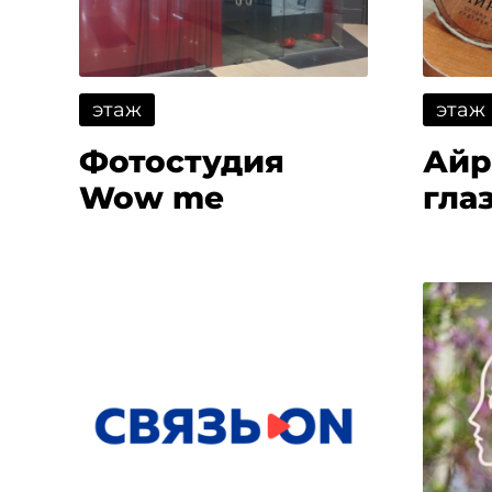
этаж
этаж
Фотостудия
Айр
Wow me
гла